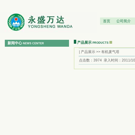
首页
公司简介
产品展示
新闻中心
PRODUCTS
NEWS CENTER
|
产品展示
>> 有机废气塔
点击数：3974 录入时间：2011/10/